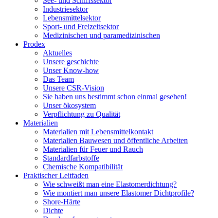
See- und Schiffssektor
Industriesektor
Lebensmittelsektor
Sport- und Freizeitsektor
Medizinischen und paramedizinischen
Prodex
Aktuelles
Unsere geschichte
Unser Know-how
Das Team
Unsere CSR-Vision
Sie haben uns bestimmt schon einmal gesehen!
Unser ökosystem
Verpflichtung zu Qualität
Materialien
Materialien mit Lebensmittelkontakt
Materialien Bauwesen und öffentliche Arbeiten
Materialien für Feuer und Rauch
Standardfarbstoffe
Chemische Kompatibilität
Praktischer Leitfaden
Wie schweißt man eine Elastomerdichtung?
Wie montiert man unsere Elastomer Dichtprofile?
Shore-Härte
Dichte