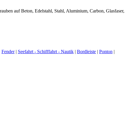
auben auf Beton, Edelstahl, Stahl, Aluminium, Carbon, Glasfaser,
|
Fender
|
Seefahrt - Schifffahrt - Nautik
|
Bordleiste
|
Ponton
|