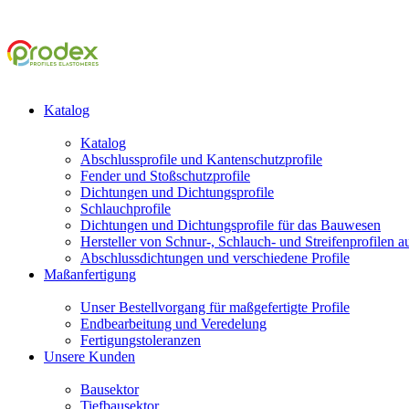
Katalog
Katalog
Abschlussprofile und Kantenschutzprofile
Fender und Stoßschutzprofile
Dichtungen und Dichtungsprofile
Schlauchprofile
Dichtungen und Dichtungsprofile für das Bauwesen
Hersteller von Schnur-, Schlauch- und Streifenprofilen 
Abschlussdichtungen und verschiedene Profile
Maßanfertigung
Unser Bestellvorgang für maßgefertigte Profile
Endbearbeitung und Veredelung
Fertigungstoleranzen
Unsere Kunden
Bausektor
Tiefbausektor