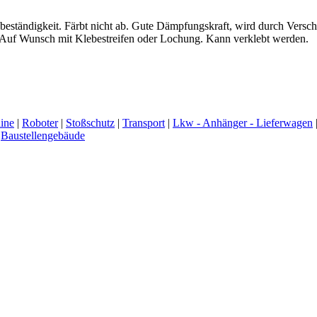
eständigkeit. Färbt nicht ab. Gute Dämpfungskraft, wird durch Verschr
e. Auf Wunsch mit Klebestreifen oder Lochung. Kann verklebt werden.
ine
|
Roboter
|
Stoßschutz
|
Transport
|
Lkw - Anhänger - Lieferwagen
|
Baustellengebäude