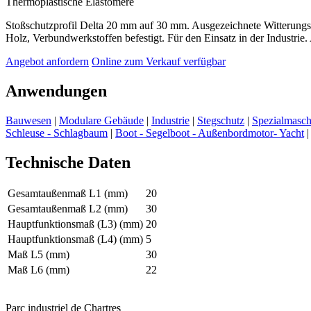
Thermoplastische Elastomere
Stoßschutzprofil Delta 20 mm auf 30 mm. Ausgezeichnete Witterungsb
Holz, Verbundwerkstoffen befestigt. Für den Einsatz in der Industri
Angebot anfordern
Online zum Verkauf verfügbar
Anwendungen
Bauwesen
|
Modulare Gebäude
|
Industrie
|
Stegschutz
|
Spezialmasch
Schleuse - Schlagbaum
|
Boot - Segelboot - Außenbordmotor- Yacht
Technische Daten
Gesamtaußenmaß L1 (mm)
20
Gesamtaußenmaß L2 (mm)
30
Hauptfunktionsmaß (L3) (mm)
20
Hauptfunktionsmaß (L4) (mm)
5
Maß L5 (mm)
30
Maß L6 (mm)
22
Parc industriel de Chartres