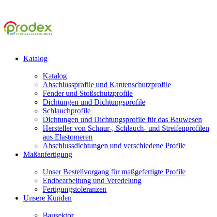
Katalog
Katalog
Abschlussprofile und Kantenschutzprofile
Fender und Stoßschutzprofile
Dichtungen und Dichtungsprofile
Schlauchprofile
Dichtungen und Dichtungsprofile für das Bauwesen
Hersteller von Schnur-, Schlauch- und Streifenprofilen
aus Elastomeren
Abschlussdichtungen und verschiedene Profile
Maßanfertigung
Unser Bestellvorgang für maßgefertigte Profile
Endbearbeitung und Veredelung
Fertigungstoleranzen
Unsere Kunden
Bausektor