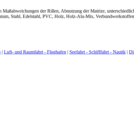
n Maßabweichungen der Rillen, Abnutzung der Matrize, unterschiedlic
ium, Stahl, Edelstahl, PVC, Holz, Holz-Alu-Mix, Verbundwerkstoffen.
n
|
Luft- und Raumfahrt - Flughafen
|
Seefahrt - Schifffahrt - Nautik
|
Di