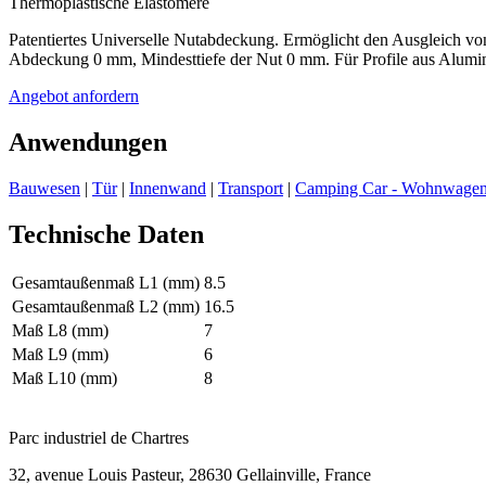
Thermoplastische Elastomere
Patentiertes Universelle Nutabdeckung. Ermöglicht den Ausgleich vo
Abdeckung 0 mm, Mindesttiefe der Nut 0 mm. Für Profile aus Alumin
Angebot anfordern
Anwendungen
Bauwesen
|
Tür
|
Innenwand
|
Transport
|
Camping Car - Wohnwage
Technische Daten
Gesamtaußenmaß L1 (mm)
8.5
Gesamtaußenmaß L2 (mm)
16.5
Maß L8 (mm)
7
Maß L9 (mm)
6
Maß L10 (mm)
8
Parc industriel de Chartres
32, avenue Louis Pasteur, 28630 Gellainville, France