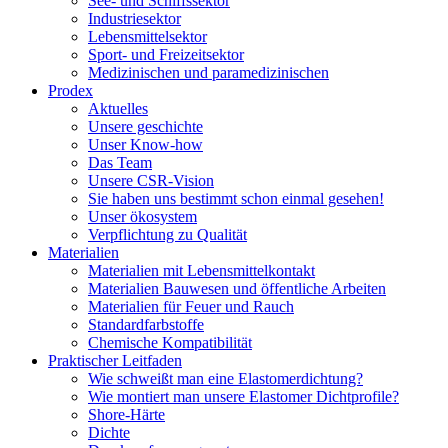
See- und Schiffssektor
Industriesektor
Lebensmittelsektor
Sport- und Freizeitsektor
Medizinischen und paramedizinischen
Prodex
Aktuelles
Unsere geschichte
Unser Know-how
Das Team
Unsere CSR-Vision
Sie haben uns bestimmt schon einmal gesehen!
Unser ökosystem
Verpflichtung zu Qualität
Materialien
Materialien mit Lebensmittelkontakt
Materialien Bauwesen und öffentliche Arbeiten
Materialien für Feuer und Rauch
Standardfarbstoffe
Chemische Kompatibilität
Praktischer Leitfaden
Wie schweißt man eine Elastomerdichtung?
Wie montiert man unsere Elastomer Dichtprofile?
Shore-Härte
Dichte