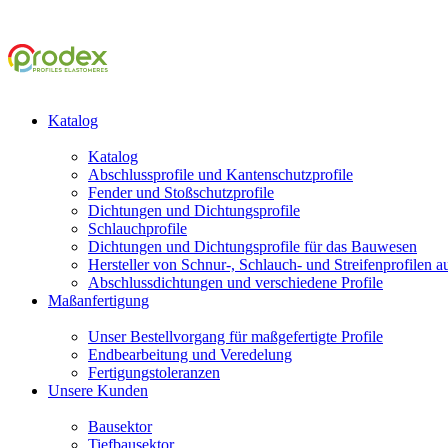
Katalog
Katalog
Abschlussprofile und Kantenschutzprofile
Fender und Stoßschutzprofile
Dichtungen und Dichtungsprofile
Schlauchprofile
Dichtungen und Dichtungsprofile für das Bauwesen
Hersteller von Schnur-, Schlauch- und Streifenprofilen 
Abschlussdichtungen und verschiedene Profile
Maßanfertigung
Unser Bestellvorgang für maßgefertigte Profile
Endbearbeitung und Veredelung
Fertigungstoleranzen
Unsere Kunden
Bausektor
Tiefbausektor