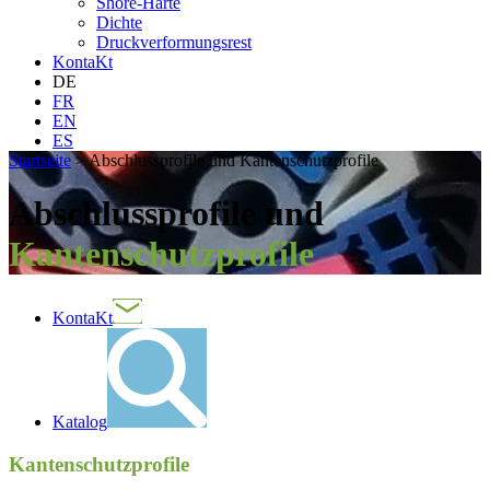
Shore-Härte
Dichte
Druckverformungsrest
KontaKt
DE
FR
EN
ES
Startseite
>
Abschlussprofile und Kantenschutzprofile
Abschlussprofile und
Kantenschutzprofile
KontaKt
Katalog
Kantenschutzprofile