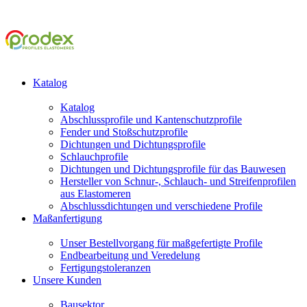
Katalog
Katalog
Abschlussprofile und Kantenschutzprofile
Fender und Stoßschutzprofile
Dichtungen und Dichtungsprofile
Schlauchprofile
Dichtungen und Dichtungsprofile für das Bauwesen
Hersteller von Schnur-, Schlauch- und Streifenprofilen
aus Elastomeren
Abschlussdichtungen und verschiedene Profile
Maßanfertigung
Unser Bestellvorgang für maßgefertigte Profile
Endbearbeitung und Veredelung
Fertigungstoleranzen
Unsere Kunden
Bausektor