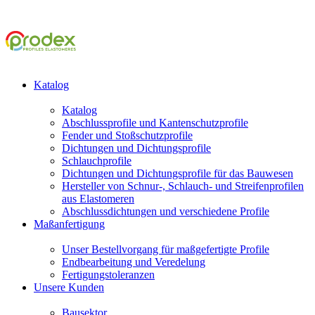
Katalog
Katalog
Abschlussprofile und Kantenschutzprofile
Fender und Stoßschutzprofile
Dichtungen und Dichtungsprofile
Schlauchprofile
Dichtungen und Dichtungsprofile für das Bauwesen
Hersteller von Schnur-, Schlauch- und Streifenprofilen
aus Elastomeren
Abschlussdichtungen und verschiedene Profile
Maßanfertigung
Unser Bestellvorgang für maßgefertigte Profile
Endbearbeitung und Veredelung
Fertigungstoleranzen
Unsere Kunden
Bausektor