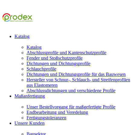
Katalog
Katalog
Abschlussprofile und Kantenschutzprofile
Fender und Stoßschutzprofile
Dichtungen und Dichtungsprofile
Schlauchprofile
Dichtungen und Dichtungsprofile für das Bauwesen
Hersteller von Schnur-, Schlauch- und Streifenprofilen
aus Elastomeren
Abschlussdichtungen und verschiedene Profile
Maßanfertigung
Unser Bestellvorgang für maßgefertigte Profile
Endbearbeitung und Veredelung
Fertigungstoleranzen
Unsere Kunden
Bausektor