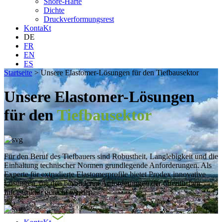
Shore-Härte
Dichte
Druckverformungsrest
KontaKt
DE
FR
EN
ES
Startseite
>
Unsere Elastomer-Lösungen für den Tiefbausektor
Unsere Elastomer-Lösungen
für den
Tiefbausektor
Für den Beruf des Tiefbauers sind Robustheit, Langlebigkeit und die
Einhaltung technischer Normen grundlegende Anforderungen. Als
Experte für extrudierte Elastomerprofile bietet Prodex innovative
Lösungen, die den besonderen Anforderungen der öffentlichen
Infrastruktur gerecht werden.