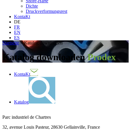
Shore-Härte
Dichte
Druckverformungsrest
KontaKt
DE
FR
EN
ES
Startseite
>
Katalog downloaden
Katalog downloaden
Prodex
KontaKt
Katalog
Parc industriel de Chartres
32, avenue Louis Pasteur, 28630 Gellainville, France