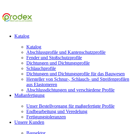
Katalog
Katalog
Abschlussprofile und Kantenschutzprofile
Fender und Stoßschutzprofile
Dichtungen und Dichtungsprofile
Schlauchprofile
Dichtungen und Dichtungsprofile für das Bauwesen
Hersteller von Schnur-, Schlauch- und Streifenprofilen
aus Elastomeren
Abschlussdichtungen und verschiedene Profile
Maßanfertigung
Unser Bestellvorgang für maßgefertigte Profile
Endbearbeitung und Veredelung
Fertigungstoleranzen
Unsere Kunden
Bausektor